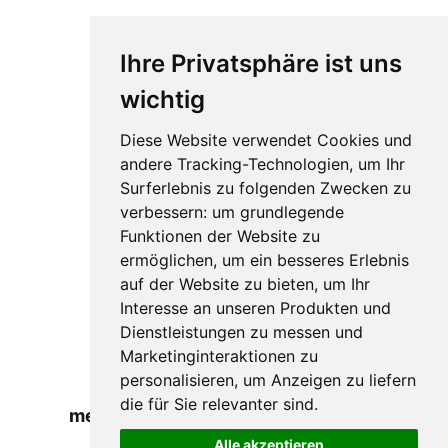
Ihre Privatsphäre ist uns
wichtig
Diese Website verwendet Cookies und
andere Tracking-Technologien, um Ihr
Surferlebnis zu folgenden Zwecken zu
verbessern:
um grundlegende
Funktionen der Website zu
ermöglichen
,
um ein besseres Erlebnis
auf der Website zu bieten
,
um Ihr
Ältere Beiträge
Interesse an unseren Produkten und
Dienstleistungen zu messen und
Marketinginteraktionen zu
personalisieren
,
um Anzeigen zu liefern
Ist Frankreich wirklich das
die für Sie relevanter sind
.
meistbesuchte Land der Welt?
Alle akzeptieren