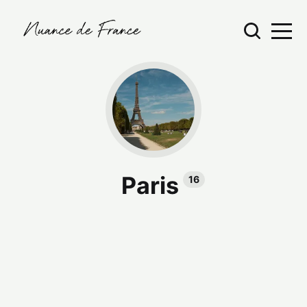
Paris
16