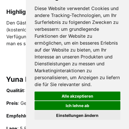
Diese Website verwendet Cookies und
Highlights
andere Tracking-Technologien, um Ihr
Surferlebnis zu folgenden Zwecken zu
Den Gästen steht außerdem ein Fitnessraum
verbessern:
um grundlegende
(kostenlos) sowie ein Hammam (gegen Aufpreis) zur
Funktionen der Website zu
Verfügung. Insgesamt ein tolles Hotel in Paris, wie
ermöglichen
,
um ein besseres Erlebnis
man es sich öfter wünschen würde!
auf der Website zu bieten
,
um Ihr
Interesse an unseren Produkten und
Im Hotel des Arts buchen
Dienstleistungen zu messen und
Marketinginteraktionen zu
personalisieren
,
um Anzeigen zu liefern
Yuna Montmartre - Apart Hotel
die für Sie relevanter sind
.
Qualität
: 4-Sterne Hotel ⭐️⭐️⭐️⭐️
Alle akzeptieren
Preis
: Gehoben (250-350 Euro pro Nacht)
Ich lehne ab
Einstellungen ändern
Empfehlungen
: 9,4/10 (1.571 Bewertungen)
Lage
: 5 Rue du Baigneur, 18. Arrondissement, Paris