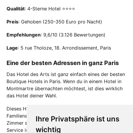
Qualität
: 4-Sterne Hotel ⭐️⭐️⭐️⭐️
Preis
: Gehoben (250-350 Euro pro Nacht)
Empfehlungen
: 9,6/10 (3.126 Bewertungen)
Lage
: 5 rue Tholoze, 18. Arrondissement, Paris
Eine der besten Adressen in ganz Paris
Das Hotel des Arts ist ganz einfach eines der besten
Boutique Hotels in Paris. Wenn du in einem Hotel in
Montmartre übernachten möchtest, ist dies wirklich
das Hotel deiner Wahl.
Dieses Hotel ist vor allem eine
Familienangelegenheit, und das spürt man auch. Die
Ihre Privatsphäre ist uns
Zimmer sind geschmackvoll eingerichtet und der
wichtig
Service ist aufmerksam.