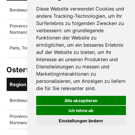
7. Feb - 23. Feb
Diese Website verwendet Cookies und
Bordeaux, Lyon, Alpen (Zone A)
2026
andere Tracking-Technologien, um Ihr
Surferlebnis zu folgenden Zwecken zu
Provence, Elsass, Bretagne,
14. Feb - 2. März
verbessern:
um grundlegende
Normandie (Zone B)
2026
Funktionen der Website zu
ermöglichen
,
um ein besseres Erlebnis
21. Feb - 9. März
Paris, Toulouse, Montpellier (Zone C)
2026
auf der Website zu bieten
,
um Ihr
Interesse an unseren Produkten und
Dienstleistungen zu messen und
Osterferien 2026
Marketinginteraktionen zu
personalisieren
,
um Anzeigen zu liefern
Region
Termine
die für Sie relevanter sind
.
4. Apr - 20. Apr
Bordeaux, Lyon, Alpen (Zone A)
Alle akzeptieren
2026
Ich lehne ab
Provence, Elsass, Bretagne,
11. Apr - 27. Apr
Einstellungen ändern
Normandie (Zone B)
2026