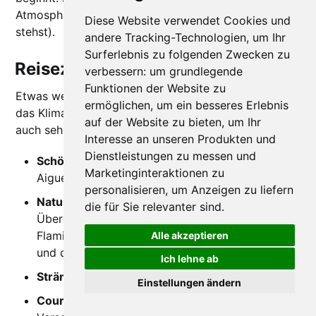
Atmosphäre fantastisch sein soll (wenn du auf sowas
Diese Website verwendet Cookies und
stehst).
andere Tracking-Technologien, um Ihr
Surferlebnis zu folgenden Zwecken zu
Reiseziel Languedoc & Camargue
verbessern:
um grundlegende
Funktionen der Website zu
Etwas weiter westlich, auf der Languedoc-Seite, ist
ermöglichen
,
um ein besseres Erlebnis
das Klima im Mai ebenfalls herrlich und dort gibt es
auf der Website zu bieten
,
um Ihr
auch sehr viel zu entdecken:
Interesse an unseren Produkten und
Dienstleistungen zu messen und
Schöne Städte
: Saintes-Maries-de-la-Mer,
Marketinginteraktionen zu
Aigues-Mortes, Montpellier, Sète
personalisieren
,
um Anzeigen zu liefern
Natur & Landschaften
: In der Camargue,
die für Sie relevanter sind
.
Übergangsmonat zwischen der Paarungszeit der
Flamingos mit ihren wunderschönen Balzritualen
Alle akzeptieren
und der Zeit des Nisten und Eierlegens.
Ich lehne ab
Strände
: Meer bereits warm und angenehm
Einstellungen ändern
Course Camarguaise
(Stierfest ohne Tötung):