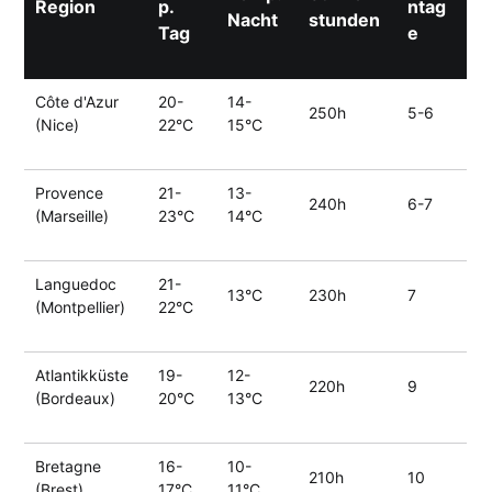
Region
p.
ntag
Nacht
stunden
Tag
e
Côte d'Azur
20-
14-
250h
5-6
(Nice)
22°C
15°C
Provence
21-
13-
240h
6-7
(Marseille)
23°C
14°C
Languedoc
21-
13°C
230h
7
(Montpellier)
22°C
Atlantikküste
19-
12-
220h
9
(Bordeaux)
20°C
13°C
Bretagne
16-
10-
210h
10
(Brest)
17°C
11°C