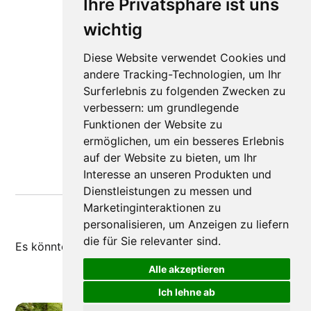
Ihre Privatsphäre ist uns
wichtig
Diese Website verwendet Cookies und
andere Tracking-Technologien, um Ihr
Surferlebnis zu folgenden Zwecken zu
verbessern:
um grundlegende
Funktionen der Website zu
ermöglichen
,
um ein besseres Erlebnis
auf der Website zu bieten
,
um Ihr
Interesse an unseren Produkten und
Dienstleistungen zu messen und
Marketinginteraktionen zu
personalisieren
,
um Anzeigen zu liefern
die für Sie relevanter sind
.
Es könnte dir auch
gefallen
Alle akzeptieren
Ich lehne ab