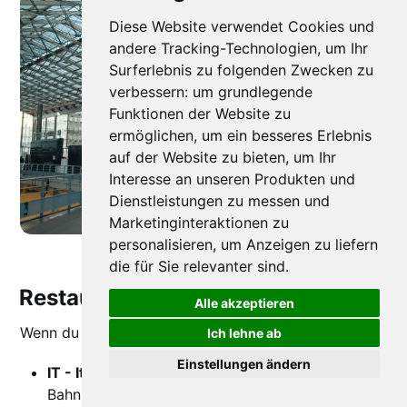
Diese Website verwendet Cookies und
andere Tracking-Technologien, um Ihr
Surferlebnis zu folgenden Zwecken zu
verbessern:
um grundlegende
Funktionen der Website zu
ermöglichen
,
um ein besseres Erlebnis
auf der Website zu bieten
,
um Ihr
Interesse an unseren Produkten und
Dienstleistungen zu messen und
Marketinginteraktionen zu
personalisieren
,
um Anzeigen zu liefern
Bahnhofshalle in Paris Gare du Nord
die für Sie relevanter sind
.
Restaurants in Bahnhofsnähe
Alle akzeptieren
Wenn du mehr Zeit hast:
Ich lehne ab
Einstellungen ändern
IT - Italian Trattoria Gare Du Nord
: Direkt am
Bahnhof in der Rue de Dunkerque, also perfekt