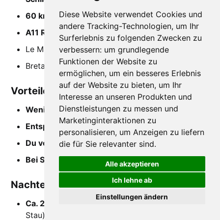
Diese Website verwendet Cookies und
60 km südlich um Paris
andere Tracking-Technologien, um Ihr
A11 Richtung Chartres (blaues Schild)
Surferlebnis zu folgenden Zwecken zu
Le Mans
verbessern:
um grundlegende
Funktionen der Website zu
Bretagne
ermöglichen
,
um ein besseres Erlebnis
auf der Website zu bieten
,
um Ihr
Vorteile der Route
Interesse an unseren Produkten und
Dienstleistungen zu messen und
Weniger Staurisiko
Marketinginteraktionen zu
Entspannte Anreise
, weniger Verkehr
personalisieren
,
um Anzeigen zu liefern
Du vermeidest die Pariser Ringstraße komplett
die für Sie relevanter sind
.
Bei Stau in Paris
schneller als Option A
Alle akzeptieren
Ich lehne ab
Nachteile der Route
Einstellungen ändern
Ca. 20-30 Min. länger
als durch Paris (ohne
Stau)