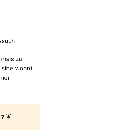
Besuch
rmals zu
usine wohnt
ener
? 
🌟