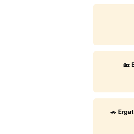
🏡 
🚗 
Ergat