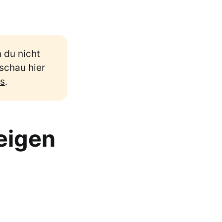
 du nicht
schau hier
is
.
eigen