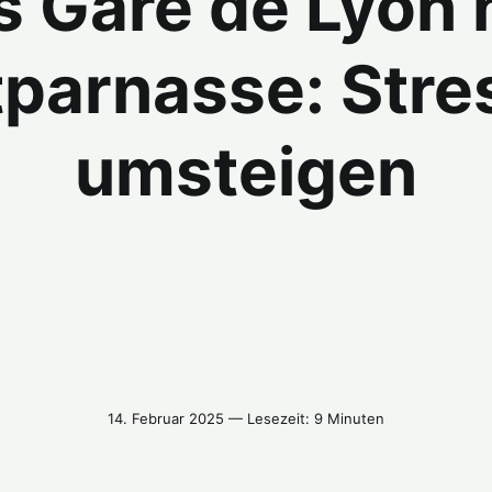
s Gare de Lyon
parnasse: Stres
umsteigen
14. Februar 2025 — Lesezeit: 9 Minuten