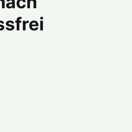
 nach
sfrei