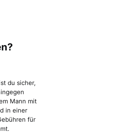
en?
st du sicher,
hingegen
nem Mann mit
 in einer
Gebühren für
mmt.