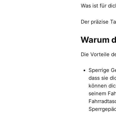
Was ist für di
Der präzise T
Warum di
Die Vorteile d
Sperrige G
dass sie d
können dic
seinem Fah
Fahrradtas
Sperrgepäck