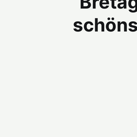
Breta
schöns