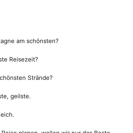
etagne am schönsten?
ste Reisezeit?
schönsten Strände?
te, geilste.
leich.
Reise planen, wollen wir nur das Beste.