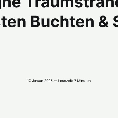
gne Traumstränd
ten Buchten & 
17. Januar 2025 — Lesezeit: 7 Minuten