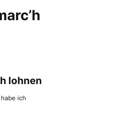
marc’h
ch lohnen
 habe ich