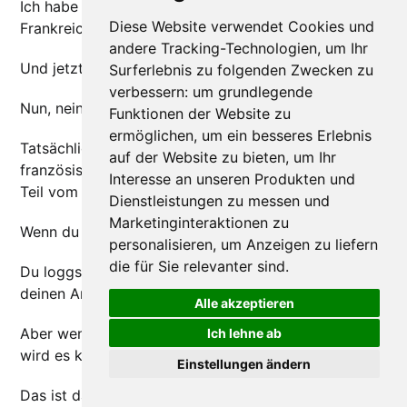
Ich habe dir bereits gesagt, dass die Formalitäten in
Diese Website verwendet Cookies und
Frankreich vereinfacht werden.
andere Tracking-Technologien, um Ihr
Und jetzt kommt das Gegenteil!
Surferlebnis zu folgenden Zwecken zu
verbessern:
um grundlegende
Nun, nein, nicht ganz.
Funktionen der Website zu
ermöglichen
,
um ein besseres Erlebnis
Tatsächlich habe ich festgestellt, dass die
auf der Website zu bieten
,
um Ihr
französische Bürokratie die Hölle ist, wenn du nicht
Interesse an unseren Produkten und
Teil vom System bist.
Dienstleistungen zu messen und
Marketinginteraktionen zu
Wenn du dazugehörst, geht es.
personalisieren
,
um Anzeigen zu liefern
die für Sie relevanter sind
.
Du loggst dich in dein Online-Konto ein, stellst
deinen Antrag und alles ist in Ordnung.
Alle akzeptieren
Aber wenn du (noch) nicht Teil des Systems bist,
Ich lehne ab
wird es kompliziert.
Einstellungen ändern
Das ist das berühmte Beispiel mit der