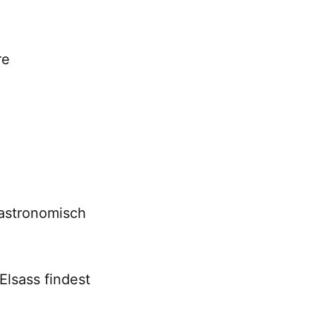
re
 gastronomisch
Elsass findest