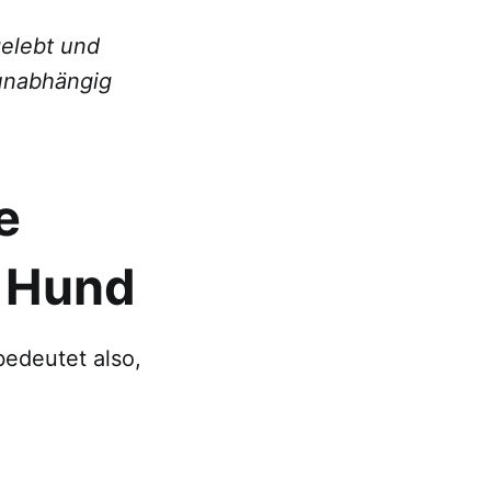
gelebt und
 unabhängig
e
n Hund
bedeutet also,