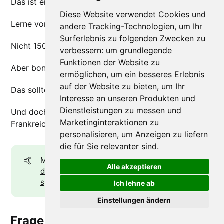
Das ist eigentlich das Wichtigste:
Diese Website verwendet Cookies und
Lerne vor deiner Reise ein paar Wörter Französisch.
andere Tracking-Technologien, um Ihr
Surferlebnis zu folgenden Zwecken zu
Nicht 150 Wörter, huh.
verbessern:
um grundlegende
Funktionen der Website zu
Aber bonjour, merci, au revoir ...
ermöglichen
,
um ein besseres Erlebnis
auf der Website zu bieten
,
um Ihr
Das sollte nicht allzu kompliziert sein.
Interesse an unseren Produkten und
Dienstleistungen zu messen und
Und doch wird es dir das Leben im Alltag in
Marketinginteraktionen zu
Frankreich sehr erleichtern.
personalisieren
,
um Anzeigen zu liefern
die für Sie relevanter sind
.
🤙
Mehr dazu in meinem Beitrag „
So besuchst
Alle akzeptieren
du Frankreich, ohne Französisch zu
sprechen
“
Ich lehne ab
Einstellungen ändern
Frage, bevor du anfängst,