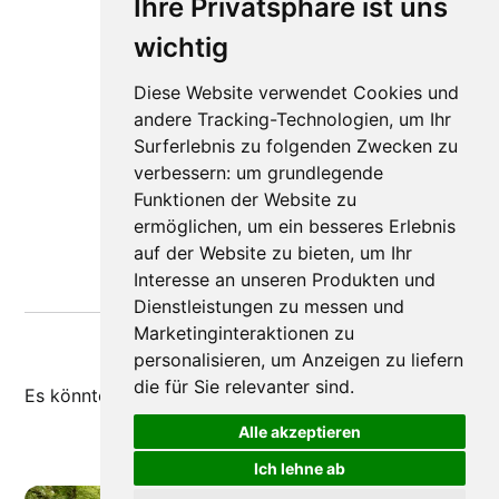
Ihre Privatsphäre ist uns
wichtig
Diese Website verwendet Cookies und
andere Tracking-Technologien, um Ihr
Surferlebnis zu folgenden Zwecken zu
verbessern:
um grundlegende
Funktionen der Website zu
ermöglichen
,
um ein besseres Erlebnis
auf der Website zu bieten
,
um Ihr
Interesse an unseren Produkten und
Dienstleistungen zu messen und
Marketinginteraktionen zu
personalisieren
,
um Anzeigen zu liefern
die für Sie relevanter sind
.
Es könnte dir auch
gefallen
Alle akzeptieren
Ich lehne ab