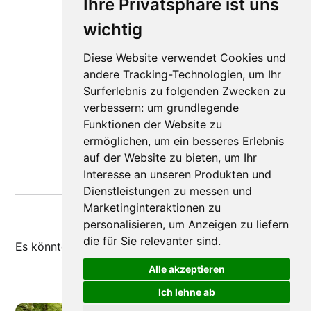
Ihre Privatsphäre ist uns
wichtig
Diese Website verwendet Cookies und
andere Tracking-Technologien, um Ihr
Surferlebnis zu folgenden Zwecken zu
verbessern:
um grundlegende
Funktionen der Website zu
ermöglichen
,
um ein besseres Erlebnis
auf der Website zu bieten
,
um Ihr
Interesse an unseren Produkten und
Dienstleistungen zu messen und
Marketinginteraktionen zu
personalisieren
,
um Anzeigen zu liefern
die für Sie relevanter sind
.
Es könnte dir auch
gefallen
Alle akzeptieren
Ich lehne ab