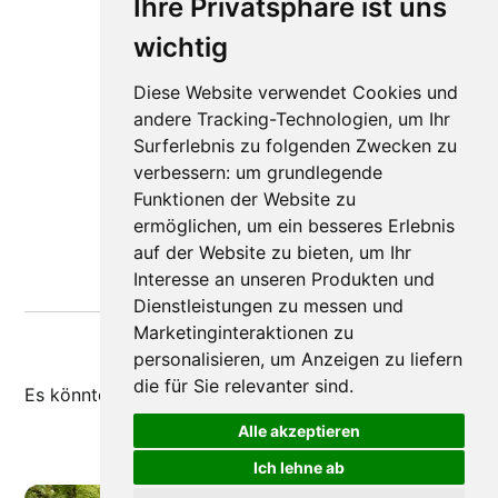
Ihre Privatsphäre ist uns
wichtig
Diese Website verwendet Cookies und
andere Tracking-Technologien, um Ihr
Surferlebnis zu folgenden Zwecken zu
verbessern:
um grundlegende
Funktionen der Website zu
ermöglichen
,
um ein besseres Erlebnis
auf der Website zu bieten
,
um Ihr
Interesse an unseren Produkten und
Dienstleistungen zu messen und
Marketinginteraktionen zu
personalisieren
,
um Anzeigen zu liefern
die für Sie relevanter sind
.
Es könnte dir auch
gefallen
Alle akzeptieren
Ich lehne ab