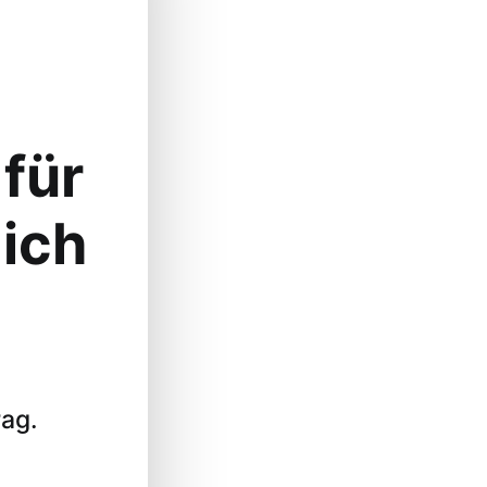
 für
ich
ag.