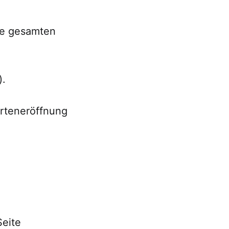
ie gesamten
).
arteneröffnung
Seite