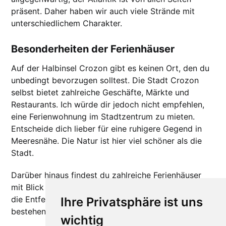
präsent. Daher haben wir auch viele Strände mit
unterschiedlichem Charakter.
Besonderheiten der Ferienhäuser
Auf der Halbinsel Crozon gibt es keinen Ort, den du
unbedingt bevorzugen solltest. Die Stadt Crozon
selbst bietet zahlreiche Geschäfte, Märkte und
Restaurants. Ich würde dir jedoch nicht empfehlen,
eine Ferienwohnung im Stadtzentrum zu mieten.
Entscheide dich lieber für eine ruhigere Gegend in
Meeresnähe. Die Natur ist hier viel schöner als die
Stadt.
Darüber hinaus findest du zahlreiche Ferienhäuser
mit Blick auf das Meer. Überprüfe jedoch unbedingt
die Entfernung zum Strand. Einige Abschnitte
Ihre Privatsphäre ist uns
bestehen aus Klippen ohne Zugang zum Meer.
wichtig