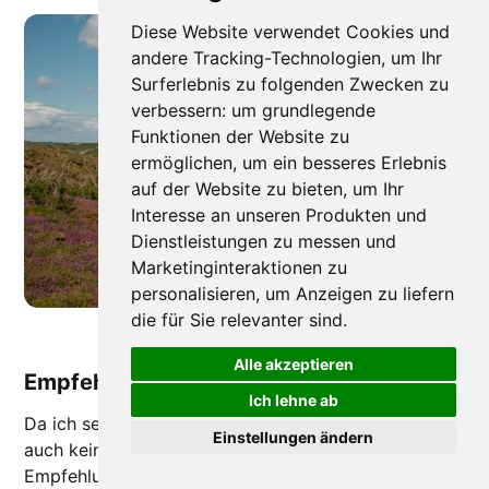
Diese Website verwendet Cookies und
andere Tracking-Technologien, um Ihr
Surferlebnis zu folgenden Zwecken zu
verbessern:
um grundlegende
Funktionen der Website zu
ermöglichen
,
um ein besseres Erlebnis
auf der Website zu bieten
,
um Ihr
Interesse an unseren Produkten und
Dienstleistungen zu messen und
Marketinginteraktionen zu
personalisieren
,
um Anzeigen zu liefern
die für Sie relevanter sind
.
In Crozon ist die Natur herrlich
Alle akzeptieren
Empfehlungen Ferienhaus am Meer
Ich lehne ab
Da ich selbst aus Crozon komme, brauche ich hier
Einstellungen ändern
auch kein Ferienhaus. Hier sind jedoch einige
Empfehlungen (die Eigentümer kenne ich nicht