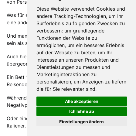
von Person zu Person unterschiedlich.
Diese Website verwendet Cookies und
Was für eine Person mittelmäßig erscheint, kann für
andere Tracking-Technologien, um Ihr
eine andere vollkommen in Ordnung sein.
Surferlebnis zu folgenden Zwecken zu
verbessern:
um grundlegende
Und manche Reisende können weniger anspruchsvoll
Funktionen der Website zu
sein als andere.
ermöglichen
,
um ein besseres Erlebnis
auf der Website zu bieten
,
um Ihr
Auch hier spielt die kulturelle Prägung eine
Interesse an unseren Produkten und
übergeordnete Rolle.
Dienstleistungen zu messen und
Marketinginteraktionen zu
Ein Bett 140 x 190cm schockiert einen französischen
personalisieren
,
um Anzeigen zu liefern
Reisenden nicht unbedingt.
die für Sie relevanter sind
.
Während der holländische Tourist dies direkt als
Alle akzeptieren
Negativpunkt bewerten wird.
Ich lehne ab
Oder eine Unterkunft ohne Bidet für einen
Einstellungen ändern
Italiener. 😅