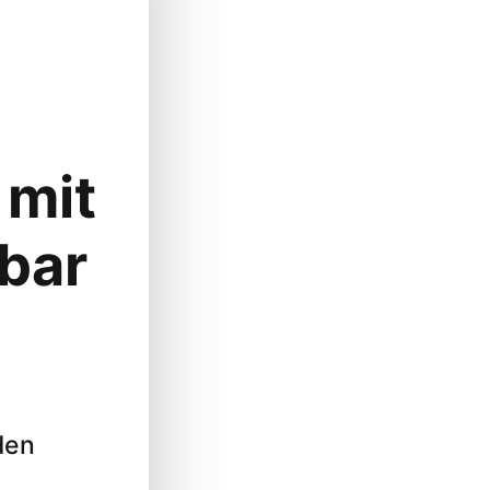
 mit
bar
den