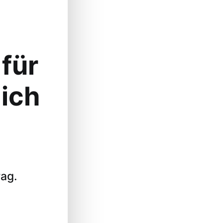
 für
ich
ag.