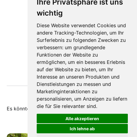
Ihre Privatsphäre ist uns
wichtig
Diese Website verwendet Cookies und
andere Tracking-Technologien, um Ihr
Surferlebnis zu folgenden Zwecken zu
verbessern:
um grundlegende
Funktionen der Website zu
ermöglichen
,
um ein besseres Erlebnis
auf der Website zu bieten
,
um Ihr
Interesse an unseren Produkten und
Dienstleistungen zu messen und
Marketinginteraktionen zu
personalisieren
,
um Anzeigen zu liefern
die für Sie relevanter sind
.
Es könnte dir auch
gefallen
Alle akzeptieren
Ich lehne ab