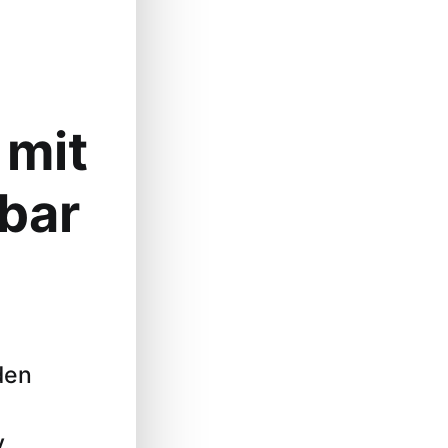
 mit
bar
den
.