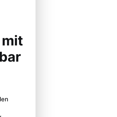
 mit
bar
den
.