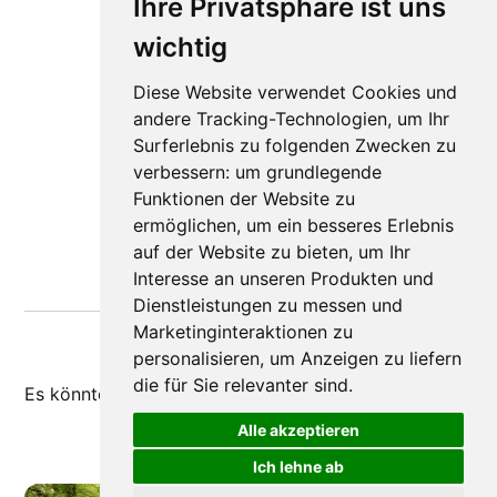
Ihre Privatsphäre ist uns
wichtig
Diese Website verwendet Cookies und
andere Tracking-Technologien, um Ihr
Surferlebnis zu folgenden Zwecken zu
verbessern:
um grundlegende
Funktionen der Website zu
ermöglichen
,
um ein besseres Erlebnis
auf der Website zu bieten
,
um Ihr
Interesse an unseren Produkten und
Dienstleistungen zu messen und
Marketinginteraktionen zu
personalisieren
,
um Anzeigen zu liefern
die für Sie relevanter sind
.
Es könnte dir auch
gefallen
Alle akzeptieren
Ich lehne ab