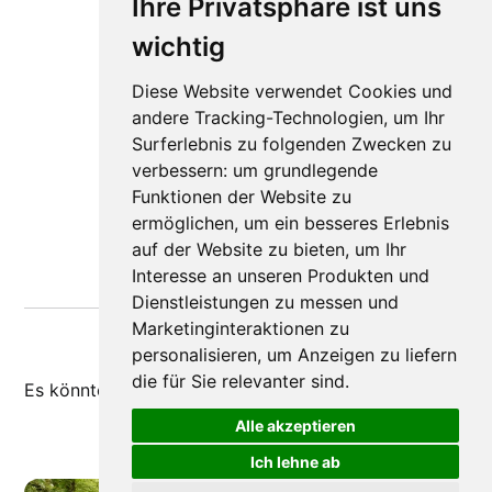
Ihre Privatsphäre ist uns
wichtig
Diese Website verwendet Cookies und
andere Tracking-Technologien, um Ihr
Surferlebnis zu folgenden Zwecken zu
verbessern:
um grundlegende
Funktionen der Website zu
ermöglichen
,
um ein besseres Erlebnis
auf der Website zu bieten
,
um Ihr
Interesse an unseren Produkten und
Dienstleistungen zu messen und
Marketinginteraktionen zu
personalisieren
,
um Anzeigen zu liefern
die für Sie relevanter sind
.
Es könnte dir auch
gefallen
Alle akzeptieren
Ich lehne ab