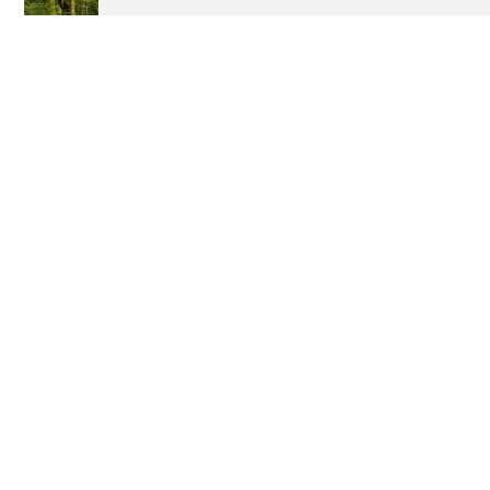
Wie Frankreich seine
Disneyland Paris: Die
Wälder verteidigt
bewegte Geschichte
eines Erfolgs