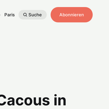
e
Paris
Suche
Abonnieren
 Cacous in