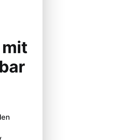
 mit
bar
den
.